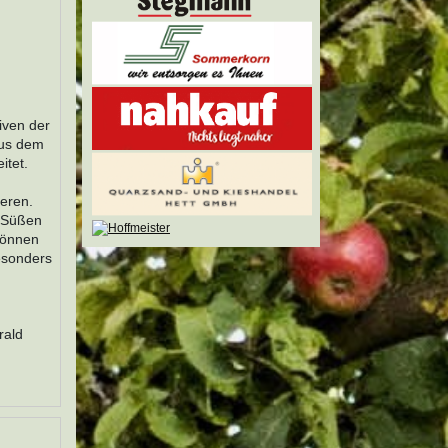
iven der
aus dem
itet.
eren.
n Süßen
können
esonders
rald