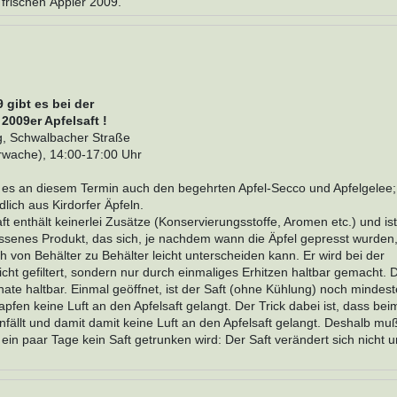
 frischen Äppler 2009.
 gibt es bei der
 2009er Apfelsaft !
, Schwalbacher Straße
wache), 14:00-17:00 Uhr
t es an diesem Termin auch den begehrten Apfel-Secco und Apfelgelee; 
dlich aus Kirdorfer Äpfeln.
ft enthält keinerlei Zusätze (Konservierungsstoffe, Aromen etc.) und is
assenes Produkt, das sich, je nachdem wann die Äpfel gepresst wurden
 von Behälter zu Behälter leicht unterscheiden kann. Er wird bei der
icht gefiltert, sondern nur durch einmaliges Erhitzen haltbar gemacht. 
onate haltbar. Einmal geöffnet, ist der Saft (ohne Kühlung) noch mindes
Zapfen keine Luft an den Apfelsaft gelangt. Der Trick dabei ist, dass bei
fällt und damit damit keine Luft an den Apfelsaft gelangt. Deshalb mu
n paar Tage kein Saft getrunken wird: Der Saft verändert sich nicht un