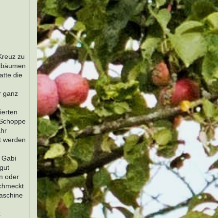
 Kreuz zu
elbäumen
atte die
r ganz
ierten
r Schoppe
ahr
et werden
 Gabi
gut
en oder
schmeckt
Maschine
t