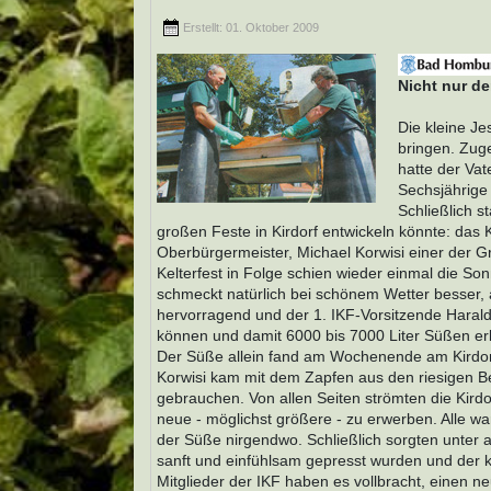
Erstellt: 01. Oktober 2009
Nicht nur d
Die kleine Je
bringen. Zug
hatte der Vat
Sechsjährige 
Schließlich s
großen Feste in Kirdorf entwickeln könnte: das
Oberbürgermeister, Michael Korwisi einer der Gr
Kelterfest in Folge schien wieder einmal die So
schmeckt natürlich bei schönem Wetter besser, 
hervorragend und der 1. IKF-Vorsitzende Harald 
können und damit 6000 bis 7000 Liter Süßen er
Der Süße allein fand am Wochenende am Kirdorf
Korwisi kam mit dem Zapfen aus den riesigen B
gebrauchen. Von allen Seiten strömten die Kirdo
neue - möglichst größere - zu erwerben. Alle war
der Süße nirgendwo. Schließlich sorgten unter 
sanft und einfühlsam gepresst wurden und der kö
Mitglieder der IKF haben es vollbracht, einen ne