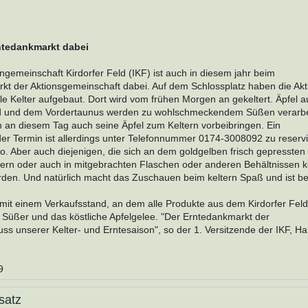
ntedankmarkt dabei
ngemeinschaft Kirdorfer Feld (IKF) ist auch in diesem jahr beim
kt der Aktionsgemeinschaft dabei. Auf dem Schlossplatz haben die Akt
le Kelter aufgebaut. Dort wird vom frühen Morgen an gekeltert. Äpfel 
ld und dem Vordertaunus werden zu wohlschmeckendem Süßen verarbe
n an diesem Tag auch seine Äpfel zum Keltern vorbeibringen. Ein
er Termin ist allerdings unter Telefonnummer 0174-3008092 zu reservi
ro. Aber auch diejenigen, die sich an dem goldgelben frisch gepresste
stern oder auch in mitgebrachten Flaschen oder anderen Behältnissen 
n. Und natürlich macht das Zuschauen beim keltern Spaß und ist b
mit einem Verkaufsstand, an dem alle Produkte aus dem Kirdorfer Feld
r Süßer und das köstliche Apfelgelee. "Der Erntedankmarkt der
ss unserer Kelter- und Erntesaison", so der 1. Versitzende der IKF, Ha
9
satz