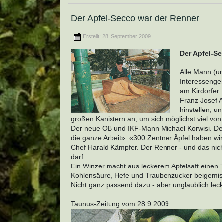
Der Apfel-Secco war der Renner
Erstellt: 28. September 2009
Der Apfel-S
Alle Mann (u
Interessengem
am Kirdorfer
Franz Josef 
hinstellen, 
großen Kanistern an, um sich möglichst viel vo
Der neue OB und IKF-Mann Michael Korwisi. Der 
die ganze Arbeit». «300 Zentner Äpfel haben wir
Chef Harald Kämpfer. Der Renner - und das nich
darf.
Ein Winzer macht aus leckerem Apfelsaft einen T
Kohlensäure, Hefe und Traubenzucker beigemisc
Nicht ganz passend dazu - aber unglaublich lecke
Taunus-Zeitung vom 28.9.2009