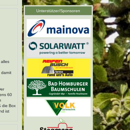
Unterstützer/Sponsoren
alles
t damit
,
Der
tens 60
m
ß die Box
d ist