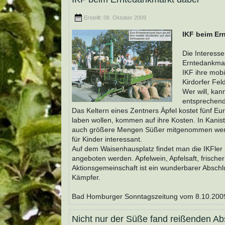
Erstellt: 08. Oktober 2009
IKF beim Er
Die Interesse
Erntedankmar
IKF ihre mobi
Kirdorfer Fe
Wer will, kan
entsprechend
Das Keltern eines Zentners Äpfel kostet fünf Eu
laben wollen, kommen auf ihre Kosten. In Kani
auch größere Mengen Süßer mitgenommen werde
für Kinder interessant.
Auf dem Waisenhausplatz findet man die IKFler 
angeboten werden. Apfelwein, Apfelsaft, frische
Aktionsgemeinschaft ist ein wunderbarer Abschlu
Kämpfer.
Bad Homburger Sonntagszeitung vom 8.10.200
Nicht nur der Süße fand reißenden Ab