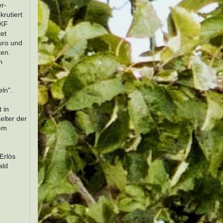
er-
krutiert
IKF
tet
uro und
ten.
n
ln".
 in
lter der
dem
Erlös
ald