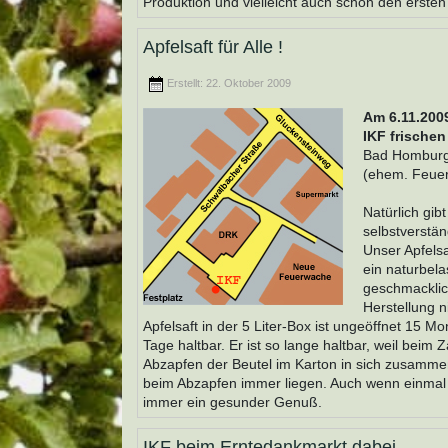
Produktion und vielleicht auch schon den ersten
Apfelsaft für Alle !
Erstellt: 22. Oktober 2009
Am 6.11.2009
IKF frischen
Bad Homburg
(ehem. Feuer
Natürlich gib
selbstverstän
Unser Apfelsa
ein naturbel
geschmacklich
Herstellung n
Apfelsaft in der 5 Liter-Box ist ungeöffnet 15 M
Tage haltbar. Er ist so lange haltbar, weil beim 
Abzapfen der Beutel im Karton in sich zusammen
beim Abzapfen immer liegen. Auch wenn einmal ei
immer ein gesunder Genuß.
IKF beim Erntedankmarkt dabei