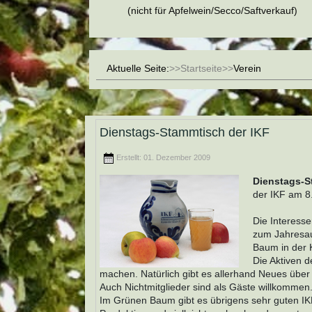
(nicht für Apfelwein/Secco/Saftverkauf)
Aktuelle Seite:
Startseite
Verein
Dienstags-Stammtisch der IKF
Erstellt: 01. Dezember 2009
Dienstags-S
der IKF am 
Die Interesse
zum Jahresau
Baum in der K
Die Aktiven 
machen. Natürlich gibt es allerhand Neues über 
Auch Nichtmitglieder sind als Gäste willkommen
Im Grünen Baum gibt es übrigens sehr guten IK