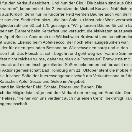
d für den Verkauf gesichert. Und nun der Clou: Die beiden sind aus Ob
er werden", kommentiert der 2. Vorsitzende Michael Korwisi. Natürlich re
ls aus Kirdorf, denn nur im Kirdorfer Feld werden Bäume auch von der 
 aus den Stadtteilen hinzu, die ihre Äpfel zu Most oder Wein verarbei
itgliederzahl um 60 auf 175 gestiegen. "Wir pflanzen Bäume für zehn E
in seinem Element beim Kelterfest und versucht, die Aktivitäten auszuwei
den Apfel-Secco. Aber auch die Wildschwein-Bratwurst fand so reißende
t wurde. Ebenso beim Apfel-secco, der noch eher ausgetrunken war.
n, der für einen gesunden Bestand an Wildschweinen sorgt und in den
n hat. Das Fleisch ist sehr begehrt und geht weg wie "warme Semme
erfest nicht reichen würde, daher wurden die "normalen" Bratwürste mit
chmack auf einen frisch gekelterten Süßen bekommen hat, braucht nicht
 Aktionsgemeinschaft Bad Homburg am 11. Oktober steht die mobile Ke
ie frischen Säfte der Interessengemeinschaft am Verkaufsstand auf 
, Rauscher, Apfel-Secco und Gelee im Angebot.
and im Kirdorfer Feld: Schafe, Rinder und Bienen. Die
urch die Mitgliedsbeiträge und den Verkauf der erzeugten Produkte. Der 
er Feldes. "Keiner von uns verdient auch nur einen Cent", bekräftigt Har
engemeinschaft.