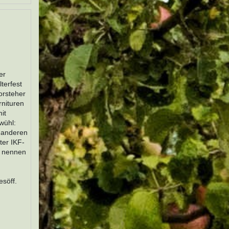
er
terfest
orsteher
rnituren
it
wühl:
e anderen
ter IKF-
o nennen
söff.