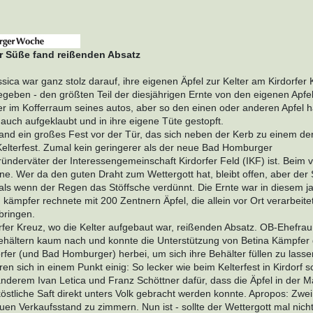
er Süße fand reißenden Absatz
ssica war ganz stolz darauf, ihre eigenen Äpfel zur Kelter am Kirdorfer
egeben - den größten Teil der diesjährigen Ernte von den eigenen Apf
er im Kofferraum seines autos, aber so den einen oder anderen Apfel h
auch aufgeklaubt und in ihre eigene Tüte gestopft.
tand ein großes Fest vor der Tür, das sich neben der Kerb zu einem de
 Kelterfest. Zumal kein geringerer als der neue Bad Homburger
ünderväter der Interessengemeinschaft Kirdorfer Feld (IKF) ist. Beim v
nne. Wer da den guten Draht zum Wettergott hat, bleibt offen, aber de
als wenn der Regen das Stöffsche verdünnt. Die Ernte war in diesem j
kämpfer rechnete mit 200 Zentnern Äpfel, die allein vor Ort verarbeit
bringen.
er Kreuz, wo die Kelter aufgebaut war, reißenden Absatz. OB-Ehefrau
ehältern kaum nach und konnte die Unterstützung von Betina Kämpfer 
rfer (und Bad Homburger) herbei, um sich ihre Behälter füllen zu lass
en sich in einem Punkt einig: So lecker wie beim Kelterfest in Kirdorf 
anderem Ivan Letica und Franz Schöttner dafür, dass die Äpfel in der 
stliche Saft direkt unters Volk gebracht werden konnte. Apropos: Zwei
uen Verkaufsstand zu zimmern. Nun ist - sollte der Wettergott mal nich