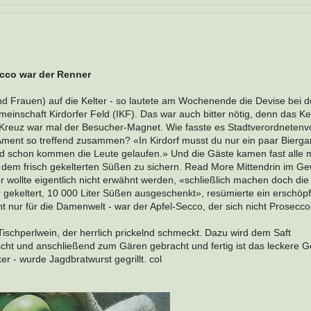
ecco war der Renner
nd Frauen) auf die Kelter - so lautete am Wochenende die Devise bei d
einschaft Kirdorfer Feld (IKF). Das war auch bitter nötig, denn das Kel
 Kreuz war mal der Besucher-Magnet. Wie fasste es Stadtverordnetenv
Ament so treffend zusammen? «In Kirdorf musst du nur ein paar Bierga
und schon kommen die Leute gelaufen.» Und die Gäste kamen fast alle m
n dem frisch gekelterten Süßen zu sichern. Read More Mittendrin im Ge
wollte eigentlich nicht erwähnt werden, «schließlich machen doch di
 gekeltert, 10 000 Liter Süßen ausgeschenkt», resümierte ein erschöpf
t nur für die Damenwelt - war der Apfel-Secco, der sich nicht Prosecc
ischperlwein, der herrlich prickelnd schmeckt. Dazu wird dem Saft
ht und anschließend zum Gären gebracht und fertig ist das leckere Ge
r - wurde Jagdbratwurst gegrillt. col