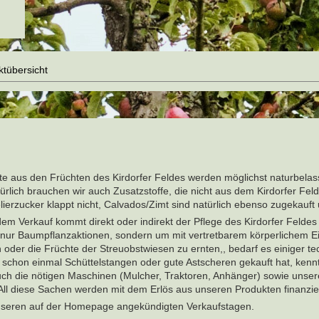
ktübersicht
e aus den Früchten des Kirdorfer Feldes werden möglichst naturbela
türlich brauchen wir auch Zusatzstoffe, die nicht aus dem Kirdorfer Fe
ierzucker klappt nicht, Calvados/Zimt sind natürlich ebenso zugekauft
dem Verkauf kommt direkt oder indirekt der Pflege des Kirdorfer Feldes
t nur Baumpflanzaktionen, sondern um mit vertretbarem körperlichem E
 oder die Früchte der Streuobstwiesen zu ernten,, bedarf es einiger te
er schon einmal Schüttelstangen oder gute Astscheren gekauft hat, kenn
uch die nötigen Maschinen (Mulcher, Traktoren, Anhänger) sowie unser
All diese Sachen werden mit dem Erlös aus unseren Produkten finanzier
 unseren auf der Homepage angekündigten Verkaufstagen.