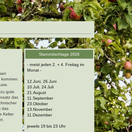
Stammtischtage 2026
- meist jeden 2. + 4. Freitag im
Monat -
ssen
ld kommen.
12.Juni, 26.Juni
 usw.
10.Juli, 24.Juli
 zu gute.
21.August
insatz das
11.September
chnischer
23.Oktober
t das
13.November
e Kelter
11.Dezember
t.
jeweils 19 bis 23 Uhr