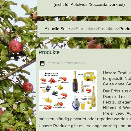
(nicht für Apfelwein/Secco/Saftverkauf)
Aktuelle Seite:
Startseite
Produkte
Produ
Produkte
Erstellt: 02. Dezember 2023
Unsere Produkt
hergestellt. Na
Gelee ohne Gel
Der Erlös aus 
Dies sind nich
Feld zu pflegen
Hilfsmittel. W
Preisniveau. A
müssten ständig gewartet oder repariert werden. 
Unsere Produkte gibt es - solange vorrätig - an