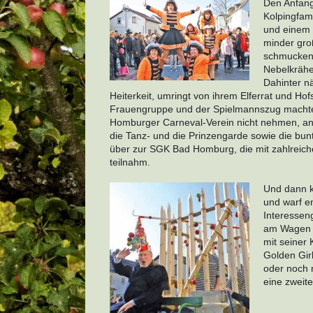
Den Anfang
Kolpingfam
und einem 
minder gro
schmucken 
Nebelkräh
Dahinter n
Heiterkeit, umringt von ihrem Elferrat und Hof
Frauengruppe und der Spielmannszug machte d
Homburger Carneval-Verein nicht nehmen, an 
die Tanz- und die Prinzengarde sowie die bun
über zur SGK Bad Homburg, die mit zahlreich
teilnahm.
Und dann ka
und warf e
Interessen
am Wagen e
mit seiner
Golden Gir
oder noch 
eine zweit