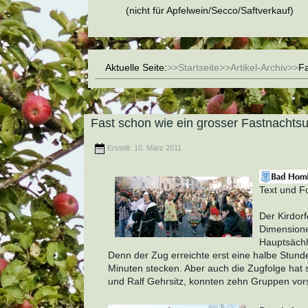
(nicht für Apfelwein/Secco/Saftverkauf)
Aktuelle Seite:
Startseite
Artikel-Archiv
Fa
Fast schon wie ein grosser Fastnacht
Erstellt: 10. März 2011
Text und F
Der Kirdorf
Dimensione
Hauptsächl
Denn der Zug erreichte erst eine halbe Stunde
Minuten stecken. Aber auch die Zugfolge hat 
und Ralf Gehrsitz, konnten zehn Gruppen vors