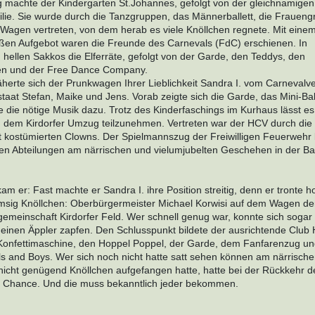
 machte der Kindergarten St.Johannes, gefolgt von der gleichnamigen
ilie. Sie wurde durch die Tanzgruppen, das Männerballett, die Frauen
Wagen vertreten, von dem herab es viele Knöllchen regnete. Mit einem
ßen Aufgebot waren die Freunde des Carnevals (FdC) erschienen. In
hellen Sakkos die Elferräte, gefolgt von der Garde, den Teddys, den
en und der Free Dance Company.
äherte sich der Prunkwagen Ihrer Lieblichkeit Sandra I. vom Carnevalv
staat Stefan, Maike und Jens. Vorab zeigte sich die Garde, das Mini-Ball
ie nötige Musik dazu. Trotz des Kinderfaschings im Kurhaus lässt es 
dem Kirdorfer Umzug teilzunehmen. Vertreten war der HCV durch die 
t kostümierten Clowns. Der Spielmannszug der Freiwilligen Feuerwehr l
en Abteilungen am närrischen und vielumjubelten Geschehen in der B
m er: Fast machte er Sandra I. ihre Position streitig, denn er tronte 
msig Knöllchen: Oberbürgermeister Michael Korwisi auf dem Wagen de
gemeinschaft Kirdorfer Feld. Wer schnell genug war, konnte sich sogar
inen Äppler zapfen. Den Schlusspunkt bildete der ausrichtende Club
 Konfettimaschine, den Hoppel Poppel, der Garde, dem Fanfarenzug u
ls and Boys. Wer sich noch nicht hatte satt sehen können am närrische
nicht genügend Knöllchen aufgefangen hatte, hatte bei der Rückkehr 
e Chance. Und die muss bekanntlich jeder bekommen.