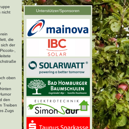
gruppe
Unterstützer/Sponsoren
 nicht
erein
ett, die
sich der
Piccolo-,
eitete
achstraße
hoch oben
r
 hinten
 Humor
nd den
n Treiben
des Zugs