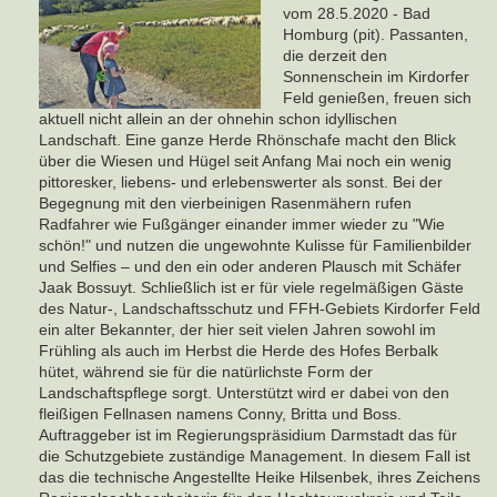
vom 28.5.2020 - Bad
Homburg (pit). Passanten,
die derzeit den
Sonnenschein im Kirdorfer
Feld genießen, freuen sich
aktuell nicht allein an der ohnehin schon idyllischen
Landschaft. Eine ganze Herde Rhönschafe macht den Blick
über die Wiesen und Hügel seit Anfang Mai noch ein wenig
pittoresker, liebens- und erlebenswerter als sonst. Bei der
Begegnung mit den vierbeinigen Rasenmähern rufen
Radfahrer wie Fußgänger einander immer wieder zu "Wie
schön!" und nutzen die ungewohnte Kulisse für Familienbilder
und Selfies – und den ein oder anderen Plausch mit Schäfer
Jaak Bossuyt. Schließlich ist er für viele regelmäßigen Gäste
des Natur-, Landschaftsschutz und FFH-Gebiets Kirdorfer Feld
ein alter Bekannter, der hier seit vielen Jahren sowohl im
Frühling als auch im Herbst die Herde des Hofes Berbalk
hütet, während sie für die natürlichste Form der
Landschaftspflege sorgt. Unterstützt wird er dabei von den
fleißigen Fellnasen namens Conny, Britta und Boss.
Auftraggeber ist im Regierungspräsidium Darmstadt das für
die Schutzgebiete zuständige Management. In diesem Fall ist
das die technische Angestellte Heike Hilsenbek, ihres Zeichens