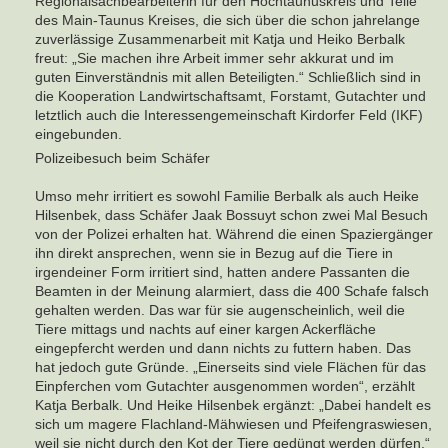
Regionalsachbearbeiterin für den Hochtaunuskreis und Teile
des Main-Taunus Kreises, die sich über die schon jahrelange
zuverlässige Zusammenarbeit mit Katja und Heiko Berbalk
freut: „Sie machen ihre Arbeit immer sehr akkurat und im
guten Einverständnis mit allen Beteiligten.“ Schließlich sind in
die Kooperation Landwirtschaftsamt, Forstamt, Gutachter und
letztlich auch die Interessengemeinschaft Kirdorfer Feld (IKF)
eingebunden.
Polizeibesuch beim Schäfer
Umso mehr irritiert es sowohl Familie Berbalk als auch Heike
Hilsenbek, dass Schäfer Jaak Bossuyt schon zwei Mal Besuch
von der Polizei erhalten hat. Während die einen Spaziergänger
ihn direkt ansprechen, wenn sie in Bezug auf die Tiere in
irgendeiner Form irritiert sind, hatten andere Passanten die
Beamten in der Meinung alarmiert, dass die 400 Schafe falsch
gehalten werden. Das war für sie augenscheinlich, weil die
Tiere mittags und nachts auf einer kargen Ackerfläche
eingepfercht werden und dann nichts zu futtern haben. Das
hat jedoch gute Gründe. „Einerseits sind viele Flächen für das
Einpferchen vom Gutachter ausgenommen worden“, erzählt
Katja Berbalk. Und Heike Hilsenbek ergänzt: „Dabei handelt es
sich um magere Flachland-Mähwiesen und Pfeifengraswiesen,
weil sie nicht durch den Kot der Tiere gedüngt werden dürfen.“