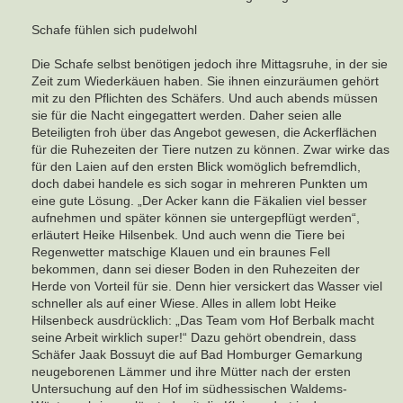
Schafe fühlen sich pudelwohl
Die Schafe selbst benötigen jedoch ihre Mittagsruhe, in der sie
Zeit zum Wiederkäuen haben. Sie ihnen einzuräumen gehört
mit zu den Pflichten des Schäfers. Und auch abends müssen
sie für die Nacht eingegattert werden. Daher seien alle
Beteiligten froh über das Angebot gewesen, die Ackerflächen
für die Ruhezeiten der Tiere nutzen zu können. Zwar wirke das
für den Laien auf den ersten Blick womöglich befremdlich,
doch dabei handele es sich sogar in mehreren Punkten um
eine gute Lösung. „Der Acker kann die Fäkalien viel besser
aufnehmen und später können sie untergepflügt werden“,
erläutert Heike Hilsenbek. Und auch wenn die Tiere bei
Regenwetter matschige Klauen und ein braunes Fell
bekommen, dann sei dieser Boden in den Ruhezeiten der
Herde von Vorteil für sie. Denn hier versickert das Wasser viel
schneller als auf einer Wiese. Alles in allem lobt Heike
Hilsenbeck ausdrücklich: „Das Team vom Hof Berbalk macht
seine Arbeit wirklich super!“ Dazu gehört obendrein, dass
Schäfer Jaak Bossuyt die auf Bad Homburger Gemarkung
neugeborenen Lämmer und ihre Mütter nach der ersten
Untersuchung auf den Hof im südhessischen Waldems-