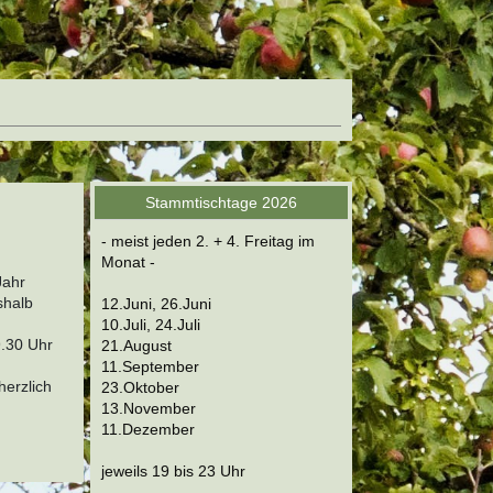
Stammtischtage 2026
- meist jeden 2. + 4. Freitag im
Monat -
Jahr
shalb
12.Juni, 26.Juni
10.Juli, 24.Juli
9.30 Uhr
21.August
11.September
herzlich
23.Oktober
13.November
11.Dezember
jeweils 19 bis 23 Uhr