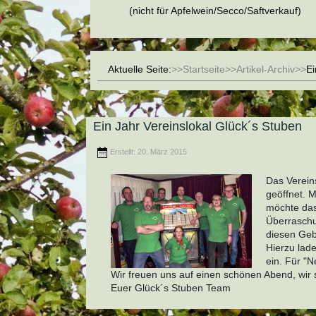
(nicht für Apfelwein/Secco/Saftverkauf)
Aktuelle Seite:
Startseite
Artikel-Archiv
Ei
Ein Jahr Vereinslokal Glück´s Stuben
Erstellt: 20. März 2015
Das Vereins
geöffnet. M
möchte das
Überraschu
diesen Gebu
Hierzu lade
ein. Für "N
Wir freuen uns auf einen schönen Abend, wir 
Euer Glück´s Stuben Team