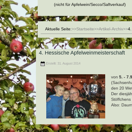
(nicht für Apfelwein/Secco/Saftverkauf)
Aktuelle Seite:
Startseite
Artikel-Archiv
4.
4. Hessische Apfelweinmeisterschaft
Erstellt: 31. August 2014
von
5. - 7.9
(Sachsenha
den 20 We
Der diesjä
Stöffchens 
Also: Dau