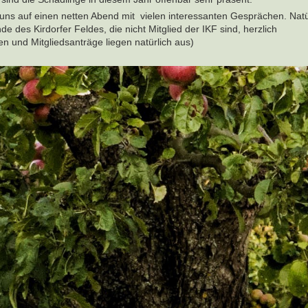
 uns auf einen netten Abend mit vielen interessanten Gesprächen. Natü
e des Kirdorfer Feldes, die nicht Mitglied der IKF sind, herzlich
en und Mitgliedsanträge liegen natürlich aus)