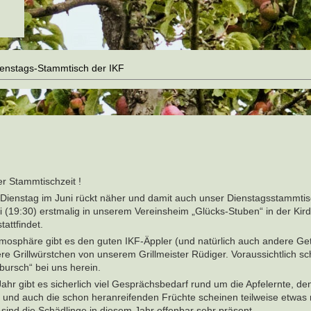
enstags-Stammtisch der IKF
er Stammtischzeit !
 Dienstag im Juni rückt näher und damit auch unser Dienstagsstammtis
i (19:30) erstmalig in unserem Vereinsheim „Glücks-Stuben“ in der Kird
tattfindet.
Atmosphäre gibt es den guten IKF-Äppler (und natürlich auch andere Ge
re Grillwürstchen von unserem Grillmeister Rüdiger. Voraussichtlich s
bursch“ bei uns herein.
ahr gibt es sicherlich viel Gesprächsbedarf rund um die Apfelernte, de
n und auch die schon heranreifenden Früchte scheinen teilweise etwas 
 sind die Schädlinge in diesem Jahr offenbar sehr präsent.