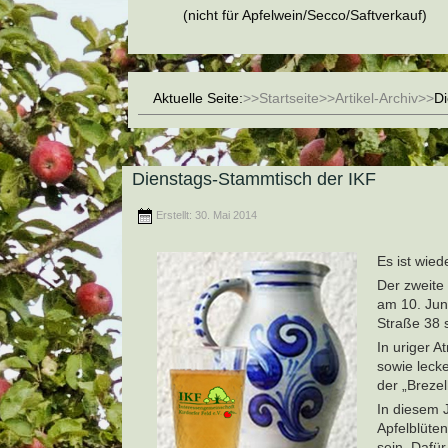
(nicht für Apfelwein/Secco/Saftverkauf)
Aktuelle Seite:
Startseite
Artikel-Archiv
Di
Dienstags-Stammtisch der IKF
Erstellt: 30. Mai 2014
Es ist wied
Der zweite
am 10. Jun
Straße 38 s
In uriger 
sowie lecke
der „Brezel
In diesem J
Apfelblüte
sein. Dafür