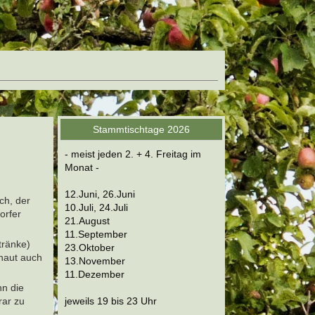
Stammtischtage 2026
- meist jeden 2. + 4. Freitag im
Monat -
12.Juni, 26.Juni
ch, der
10.Juli, 24.Juli
orfer
21.August
11.September
tränke)
23.Oktober
chaut auch
13.November
11.Dezember
nn die
rar zu
jeweils 19 bis 23 Uhr